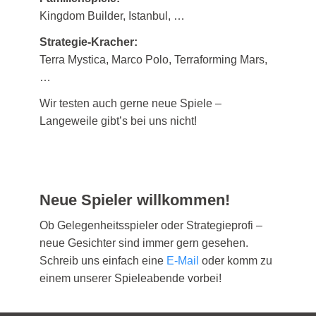
Kingdom Builder, Istanbul, …
Strategie-Kracher:
Terra Mystica, Marco Polo, Terraforming Mars,
…
Wir testen auch gerne neue Spiele –
Langeweile gibt’s bei uns nicht!
Neue Spieler willkommen!
Ob Gelegenheitsspieler oder Strategieprofi –
neue Gesichter sind immer gern gesehen.
Schreib uns einfach eine
E-Mail
oder komm zu
einem unserer Spieleabende vorbei!