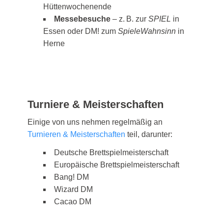
Hüttenwochenende
Messebesuche
– z. B. zur
SPIEL
in
Essen oder DM! zum
SpieleWahnsinn
in
Herne
Turniere & Meisterschaften
Einige von uns nehmen regelmäßig an
Turnieren & Meisterschaften
teil, darunter:
Deutsche Brettspielmeisterschaft
Europäische Brettspielmeisterschaft
Bang! DM
Wizard DM
Cacao DM